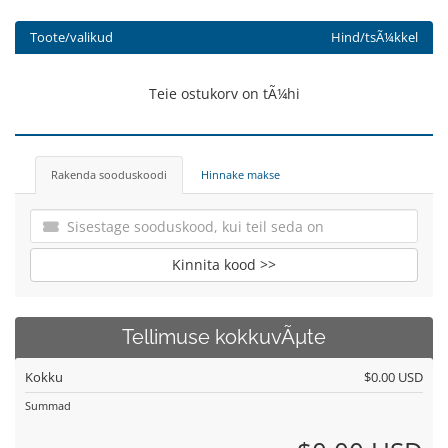
Toote/valikud
Hind/tsÃ¼kkel
Teie ostukorv on tÃ¼hi
Rakenda sooduskoodi
Hinnake makse
Kinnita kood >>
Tellimuse kokkuvÃµte
Kokku
$0.00 USD
Summad