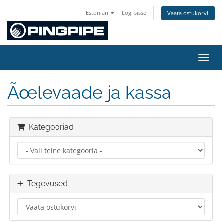
Estonian
Logi sisse
Vaata ostukorvi
LÃ¼li
Ãœlevaade ja kassa
Kategooriad
Tegevused