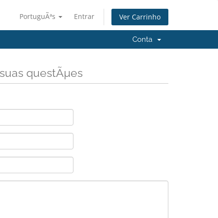
PortuguÃªs
Entrar
Ver Carrinho
Conta
 suas questÃµes