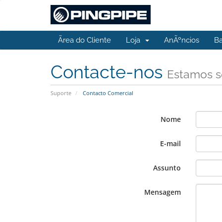
Ãrea do Cliente
Loja
AnÃºncios
B
Contacte-nos
Estamos s
Suporte
Contacto Comercial
Nome
E-mail
Assunto
Mensagem