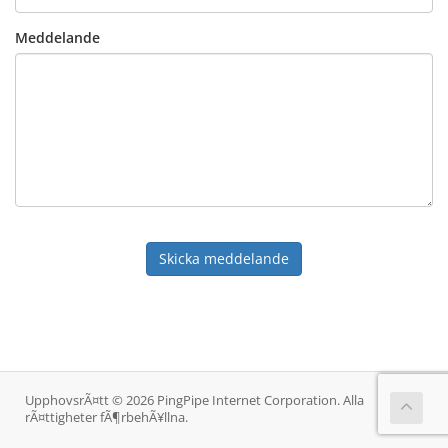
Meddelande
Skicka meddelande
UpphovsrÃ¤tt © 2026 PingPipe Internet Corporation. Alla
rÃ¤ttigheter fÃ¶rbehÃ¥llna.