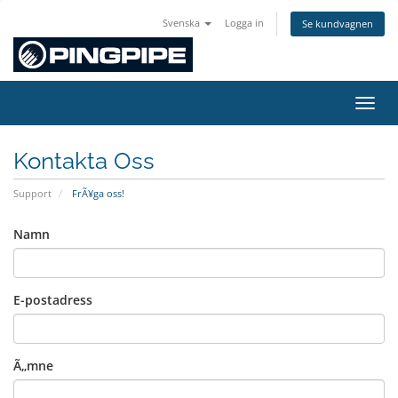
Svenska
Logga in
Se kundvagnen
VÃ¤xl
Kontakta Oss
Support
FrÃ¥ga oss!
Namn
E-postadress
Ã„mne