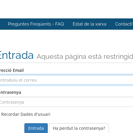
Preguntes Freqüents - FAQ
Estat de la xarxa
Contacti
Entrada
Aquesta pàgina està restringi
recció Email
ntrasenya
Recordar Dades d'usuari
Ha perdut la contrasenya?