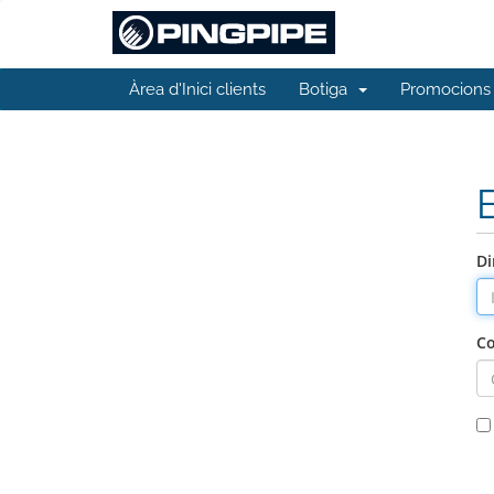
Àrea d'Inici clients
Botiga
Promocions
Di
Co