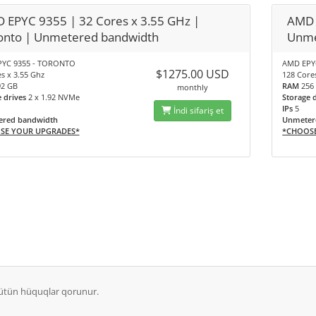
 EPYC 9355 | 32 Cores x 3.55 GHz |
AMD 
onto | Unmetered bandwidth
Unme
YC 9355 - TORONTO
AMD EPYC
$1275.00 USD
s x 3.55 Ghz
128 Core
92 GB
RAM
256
monthly
e drives
2 x 1.92 NVMe
Storage 
IPs
5
İndi sifariş et
red bandwidth
Unmeter
SE YOUR UPGRADES*
*CHOOS
Bütün hüquqlar qorunur.