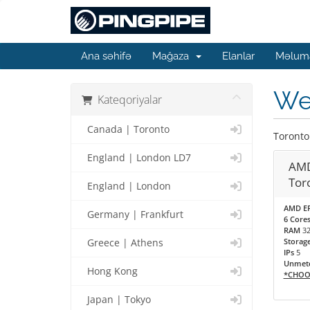
Ana səhifə
Mağaza
Elanlar
Məluma
Web
Kateqoriyalar
Canada | Toronto
Toronto
England | London LD7
AMD
Tor
England | London
AMD EP
Germany | Frankfurt
6 Cores
RAM
3
Storag
Greece | Athens
IPs
5
Unmete
Hong Kong
*CHOO
Japan | Tokyo