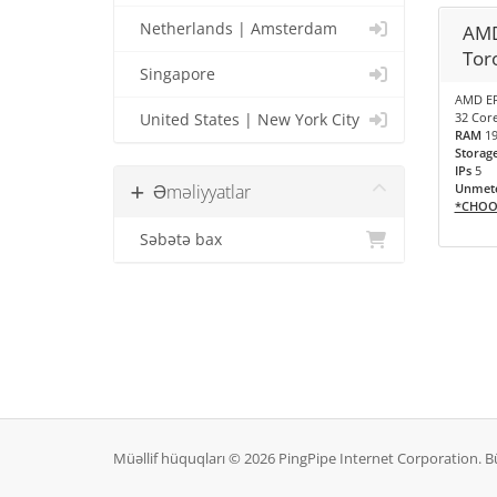
Netherlands | Amsterdam
AMD
Tor
Singapore
AMD EP
32 Core
United States | New York City
RAM
1
Storag
IPs
5
Əməliyyatlar
Unmete
*CHOO
Səbətə bax
Müəllif hüquqları © 2026 PingPipe Internet Corporation. 