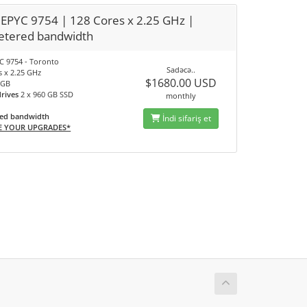
EPYC 9754 | 128 Cores x 2.25 GHz |
tered bandwidth
 9754 - Toronto
Sadəcə..
s x 2.25 GHz
$1680.00 USD
 GB
drives
2 x 960 GB SSD
monthly
ed bandwidth
İndi sifariş et
E YOUR UPGRADES*