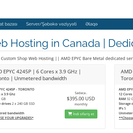
t bazası
Server/Şəbəkə vəziyyəti
Əlaqə
 Hosting in Canada | Dedi
 Custom Shop Web Hosting || AMD EPYC Bare Metal dedicated ser
 EPYC 4245P | 6 Cores x 3.9 GHz |
AMD 
onto | Unmetered bandwidth
Toro
YC 4245P - TORONTO
AMD EPY
Sadəcə..
 x 3.9 Ghz
12 Cores 
$395.00 USD
2 GB
RAM
32 
e drives
2 x 240 GB SSD
Storage 
monthly
IPs
5
red bandwidth
Unmeter
İndi sifariş et
SE YOUR UPGRADES*
**Choos