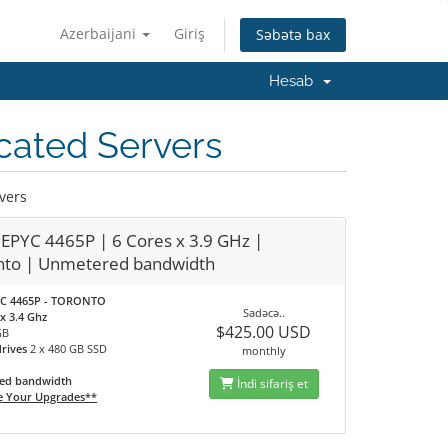
Azerbaijani
Giriş
Səbətə bax
Hesab
cated Servers
vers
EPYC 4465P | 6 Cores x 3.9 GHz |
nto | Unmetered bandwidth
C 4465P - TORONTO
Sadəcə..
x 3.4 Ghz
$425.00 USD
GB
drives
2 x 480 GB SSD
monthly
ed bandwidth
İndi sifariş et
e Your Upgrades**