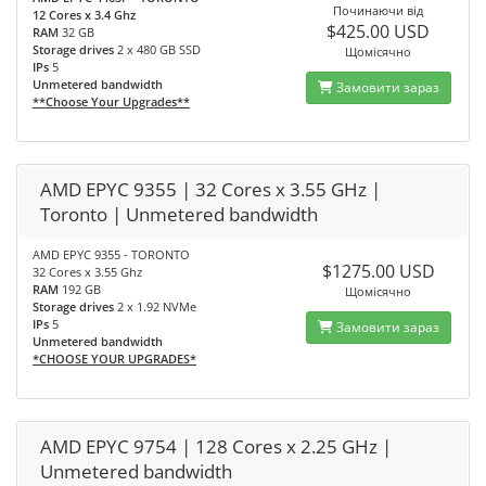
Починаючи від
12 Cores x 3.4 Ghz
$425.00 USD
RAM
32 GB
Storage drives
2 x 480 GB SSD
Щомісячно
IPs
5
Unmetered bandwidth
Замовити зараз
**Choose Your Upgrades**
AMD EPYC 9355 | 32 Cores x 3.55 GHz |
Toronto | Unmetered bandwidth
AMD EPYC 9355 - TORONTO
$1275.00 USD
32 Cores x 3.55 Ghz
RAM
192 GB
Щомісячно
Storage drives
2 x 1.92 NVMe
IPs
5
Замовити зараз
Unmetered bandwidth
*CHOOSE YOUR UPGRADES*
AMD EPYC 9754 | 128 Cores x 2.25 GHz |
Unmetered bandwidth