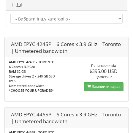
Дії
AMD EPYC 4245P | 6 Cores x 3.9 GHz | Toronto
| Unmetered bandwidth
AMD EPYC 4245P - TORONTO
Починаючи від
6 Cores x 3.9 Ghz
$395.00 USD
RAM
32 GB
Storage drives
2 x 240 GB SSD
Щомісячно
IPs
5
Unmetered bandwidth
Замовити зараз
*CHOOSE YOUR UPGRADES*
AMD EPYC 4465P | 6 Cores x 3.9 GHz | Toronto
| Unmetered bandwidth
AMD EPYC 4465P - TORONTO