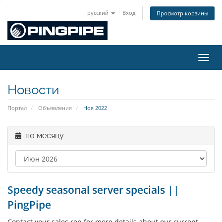
русский
Вход
Просмотр корзины
Пере
Новости
Портал
Объявления
Ноя 2022
по месяцу
Speedy seasonal server specials ||
PingPipe
Contact your sales rep for more details about our current