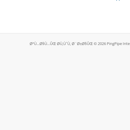
ØªÙ…Ø§Ù…ÛŒ Ø­Ù‚ÙˆÙ‚ Ø¨Ø±Ø§ÛŒ © 2026 PingPipe Inter