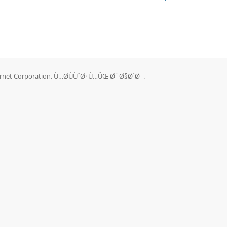
net Corporation. Ù…Ø­ÙÙˆØ· Ù…ÛŒ Ø¨Ø§Ø´Ø¯.