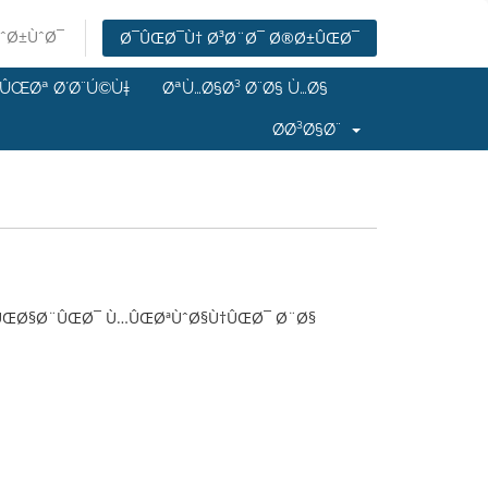
ˆØ±ÙˆØ¯
Ø¯ÛŒØ¯Ù† Ø³Ø¨Ø¯ Ø®Ø±ÛŒØ¯
¹ÛŒØª Ø´Ø¨Ú©Ù‡
ØªÙ…Ø§Ø³ Ø¨Ø§ Ù…Ø§
Ø­Ø³Ø§Ø¨
Ù…ÛŒØ§Ø¨ÛŒØ¯ Ù…ÛŒØªÙˆØ§Ù†ÛŒØ¯ Ø¨Ø§