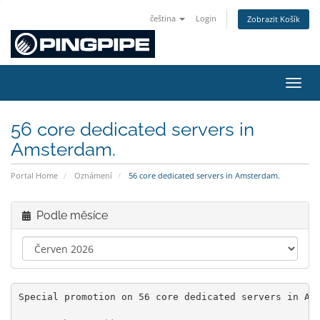
čeština
Login
Zobrazit Košík
Přepn
56 core dedicated servers in
Amsterdam.
Portal Home
Oznámení
56 core dedicated servers in Amsterdam.
Podle měsíce
Special promotion on 56 core dedicated servers in Am