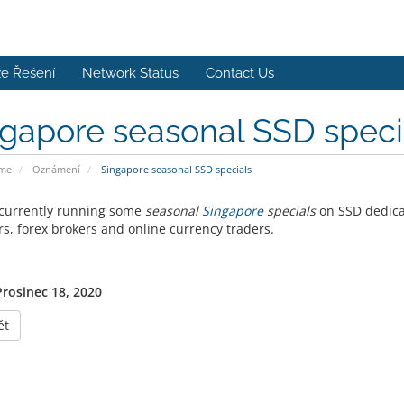
e Řešení
Network Status
Contact Us
gapore seasonal SSD speci
ome
Oznámení
Singapore seasonal SSD specials
currently running some
seasonal
Singapore
specials
on SSD dedica
rs, forex brokers and online currency traders.
Prosinec 18, 2020
ět