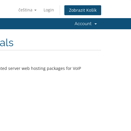
čeština
Login
Zobrazit Košík
Account
als
ted server web hosting packages for VoIP