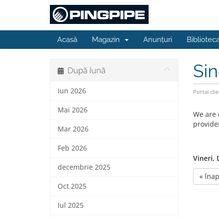
Acasă
Magazin
Anunțuri
Bibliotec
Sin
După lună
Iun 2026
Portal clie
Mai 2026
We are 
provide
Mar 2026
Feb 2026
Vineri,
decembrie 2025
« înap
Oct 2025
Iul 2025