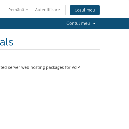
Română
Autentificare
Coșul meu
Contul meu
als
ted server web hosting packages for VoIP