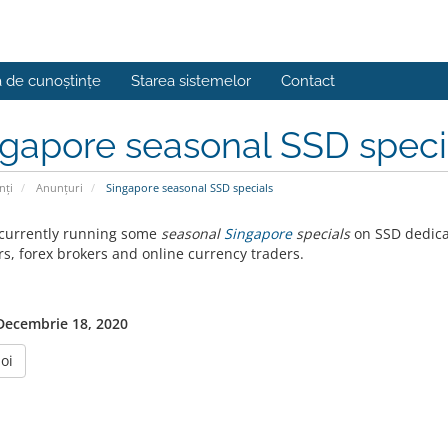
a de cunoștințe
Starea sistemelor
Contact
gapore seasonal SSD speci
nți
Anunțuri
Singapore seasonal SSD specials
currently running some
seasonal
Singapore
specials
on SSD dedica
rs, forex brokers and online currency traders.
 Decembrie 18, 2020
oi