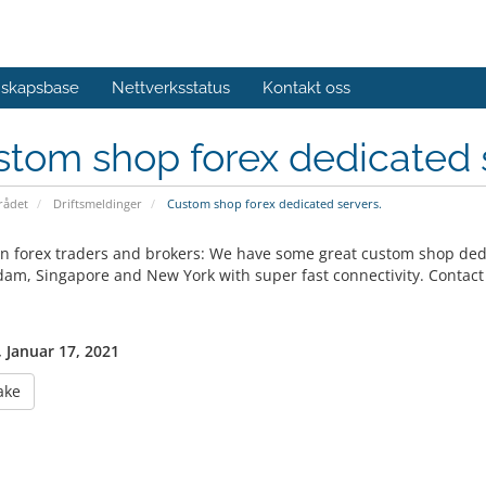
skapsbase
Nettverksstatus
Kontakt oss
tom shop forex dedicated 
ådet
Driftsmeldinger
Custom shop forex dedicated servers.
on forex traders and brokers: We have some great custom shop dedi
am, Singapore and New York with super fast connectivity. Contact u
 Januar 17, 2021
ake