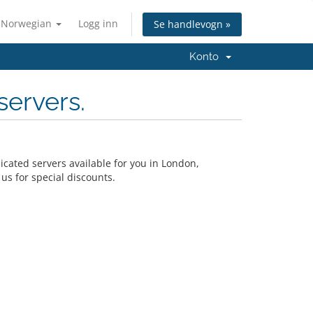
Norwegian
Logg inn
Se handlevogn »
Konto
servers.
cated servers available for you in London,
s for special discounts.