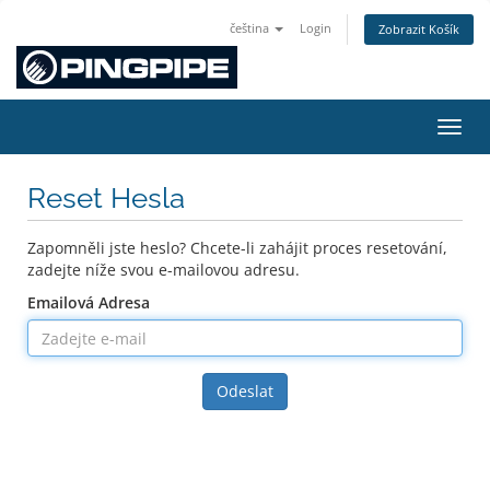
čeština
Login
Zobrazit Košík
Přepn
Reset Hesla
Zapomněli jste heslo? Chcete-li zahájit proces resetování,
zadejte níže svou e-mailovou adresu.
Emailová Adresa
Odeslat