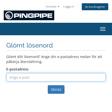
Svenska
Logga in
Se kundvagnen
Växla
Glömt lösenord
Glömt ditt lösenord? Ange din e-postadress nedan för att
påbörja återställning.
E-postadress
Skicka