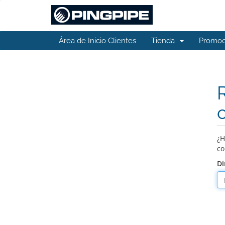
Área de Inicio Clientes
Tienda
Promoc
¿H
co
Di