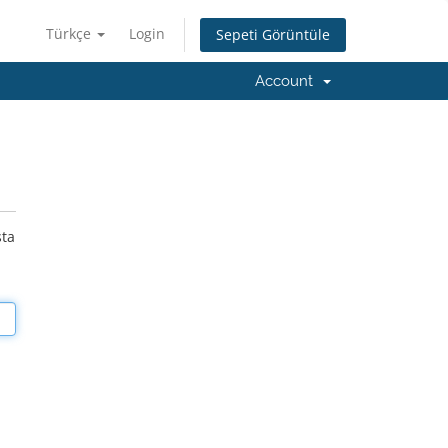
Türkçe
Login
Sepeti Görüntüle
Account
sta