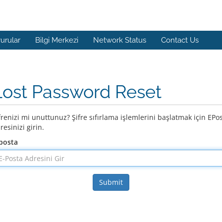
urular
Bilgi Merkezi
Network Status
Contact Us
Lost Password Reset
frenizi mi unuttunuz? Şifre sıfırlama işlemlerini başlatmak için EPo
resinizi girin.
posta
Submit