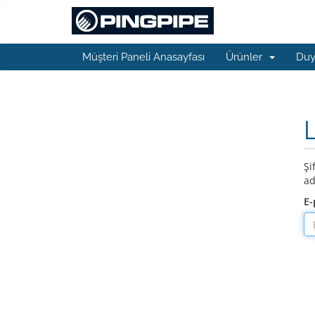
Müşteri Paneli Anasayfası
Ürünler
Duy
Şi
ad
E-