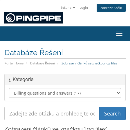
čeština
Login
Zobrazit Košík
Přepn
Databáze Řešení
Portal Home
Databáze Řešení
Zobrazení článků se značkou log files
Kategorie
Zobrazení článků se značkou 'log files'