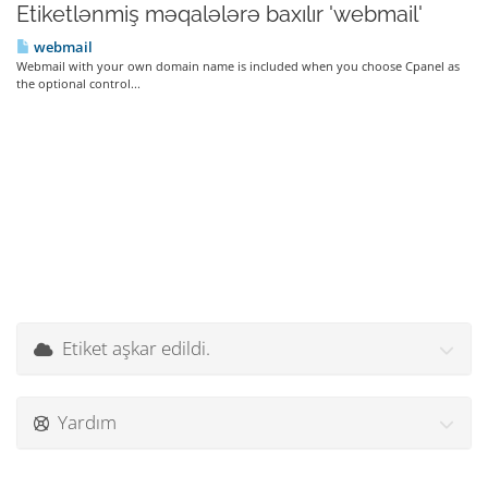
Etiketlənmiş məqalələrə baxılır 'webmail'
webmail
Webmail with your own domain name is included when you choose Cpanel as
the optional control...
Etiket aşkar edildi.
Yardım