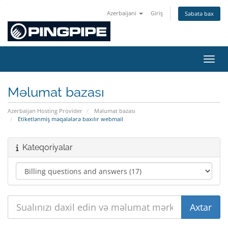
Azerbaijani
Giriş
Səbətə bax
Naviq
Məlumat bazası
Azerbaijan Hosting Provider
Məlumat bazası
Etiketlənmiş məqalələrə baxılır webmail
Kateqoriyalar